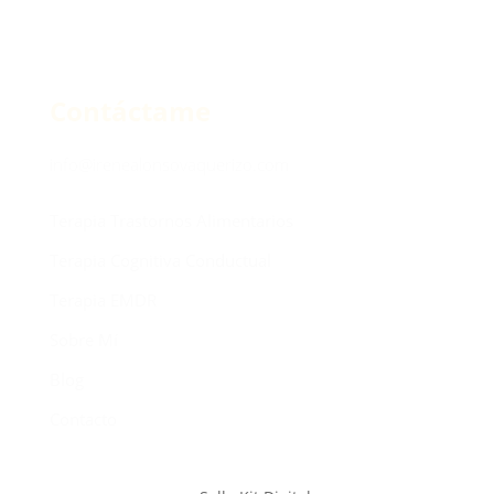
Contáctame
info@irenealonsovaquerizo.com
Terapia Trastornos Alimentarios
Terapia Cognitiva Conductual
Terapia EMDR
Sobre Mí
Blog
Contacto