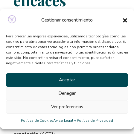
eficaces
El abordaje de
ansiedad y trastornos
alimentarios
requiere intervenciones
Gestionar consentimiento
especializadas y adaptadas a cada caso. Algunos
enfoques incluyen:
Para ofrecer las mejores experiencias, utilizamos tecnologías como las
cookies para almacenar y/o acceder a la información del dispositivo. El
Terapia cognitivo-conductual (TCC):
consentimiento de estas tecnologías nos permitirá procesar datos
como el comportamiento de navegación o las identificaciones únicas en
Ayuda a identificar pensamientos
este sitio. No consentir o retirar el consentimiento, puede afectar
disfuncionales relacionados con la comida, la
negativamente a ciertas características y funciones.
ansiedad y la perfección.
Enseña habilidades de afrontamiento y
Aceptar
regulación emocional.
Denegar
Terapia familiar y sistémica:
Involucra a la familia en la comprensión de
Ver preferencias
patrones de interacción y apoyo emocional.
Especialmente útil en adolescentes y jóvenes.
Política de Cookies
Aviso Legal y Política de Privacidad
Mindfulness y terapias basadas en