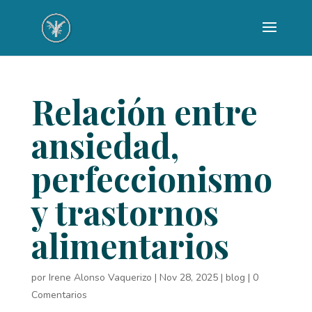
Relación entre
ansiedad,
perfeccionismo
y trastornos
alimentarios
por
Irene Alonso Vaquerizo
|
Nov 28, 2025
|
blog
|
0
Comentarios