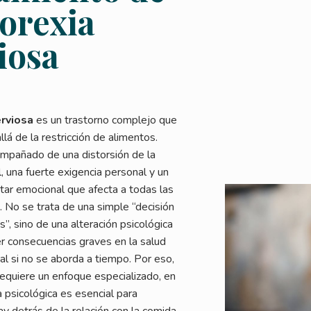
norexia
iosa
rviosa
es un trastorno complejo que
lá de la restricción de alimentos.
ompañado de una distorsión de la
, una fuerte exigencia personal y un
ar emocional que afecta a todas las
a. No se trata de una simple “decisión
, sino de una alteración psicológica
r consecuencias graves en la salud
nal si no se aborda a tiempo. Por eso,
requiere un enfoque especializado, en
a psicológica es esencial para
y detrás de la relación con la comida