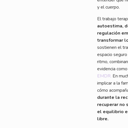
y el cuerpo.
El trabajo tera
autoestima, d
regulación emo
transformar l
sostienen el tr
espacio seguro
ritmo, combina
evidencia como
EMDR.
En much
implicar a la fa
cómo acompañ
durante la re
recuperar no s
el equilibrio 
libre.