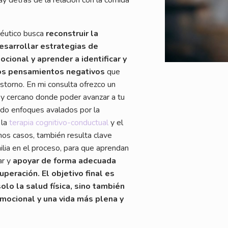
péutico busca
reconstruir la
esarrollar estrategias de
cional y aprender a identificar y
os pensamientos negativos
que
astorno. En mi consulta ofrezco un
 y cercano donde poder avanzar a tu
ndo enfoques avalados por la
 la
terapia cognitivo-conductual
y el
os casos, también resulta clave
milia en el proceso, para que aprendan
ar y
apoyar de forma adecuada
cuperación.
El objetivo final es
olo la salud física, sino también
emocional y una vida más plena y