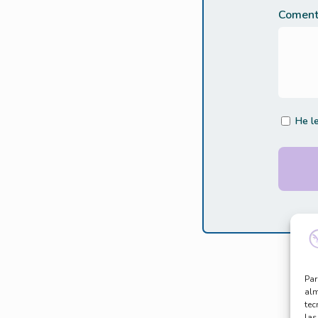
Coment
He l
Par
alm
tec
las