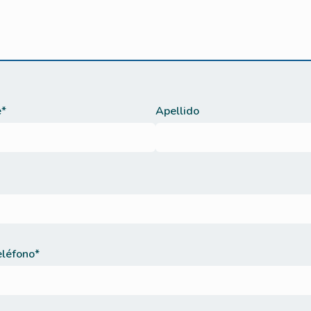
*
Apellido
eléfono*