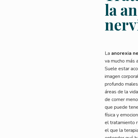
la a
nerv
La
anorexia ne
va mucho más al
Suele estar ac
imagen corporal
profundo malest
áreas de la vid
de comer menos”
que puede tene
física y emocio
el tratamiento 
el que la terapi
entender qué ha