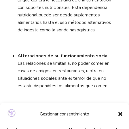
con soportes nutricionales. Esta dependencia
nutricional puede ser desde suplementos
alimentarios hasta el uso métodos alternativos
de ingesta como la sonda nasogástrica.
Alteraciones de su funcionamiento social.
Las relaciones se limitan al no poder comer en
casas de amigos, en restaurantes, u otra en
situaciones sociales ante el temor de que no
estarán disponibles los alimentos que comen.
Descenso del rendimiento escolar.
Dificultad
Gestionar consentimiento
para hacer las tareas escolares debido a lo que
tardan en comer.