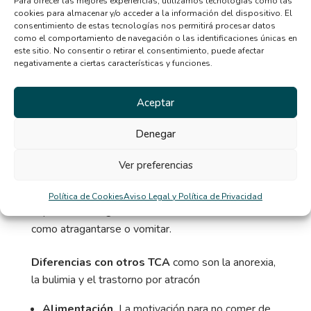
Para ofrecer las mejores experiencias, utilizamos tecnologías como las
cookies para almacenar y/o acceder a la información del dispositivo. El
consentimiento de estas tecnologías nos permitirá procesar datos
como el comportamiento de navegación o las identificaciones únicas en
este sitio. No consentir o retirar el consentimiento, puede afectar
Tipos de TERIA
:
negativamente a ciertas características y funciones.
Según la
Dra. Verónica Gaete
existen tres tipos
dentro de este trastorno:
Aceptar
No comen lo suficiente y no tienen interés por
Denegar
alimentarse.
Practican una dieta de alimentos muy limitada en
Ver preferencias
relación a sus características sensoriales.
Rechazan alimentos por haber sufrido
Política de Cookies
Aviso Legal y Política de Privacidad
experiencias negativas al haberlos comido, tales
como atragantarse o vomitar.
Diferencias con otros TCA
como son la anorexia,
la bulimia y el trastorno por atracón
Alimentación.
La motivación para no comer de