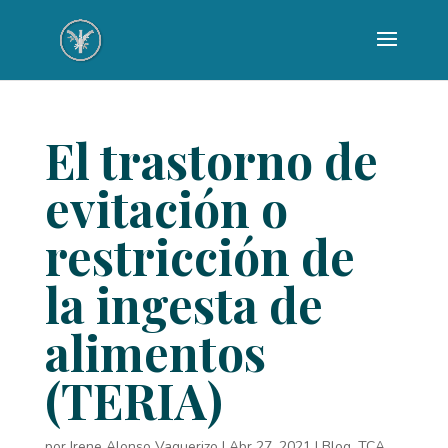
El trastorno de
evitación o
restricción de
la ingesta de
alimentos
(TERIA)
por
Irene Alonso Vaquerizo
|
Abr 27, 2021
|
Blog
,
TCA