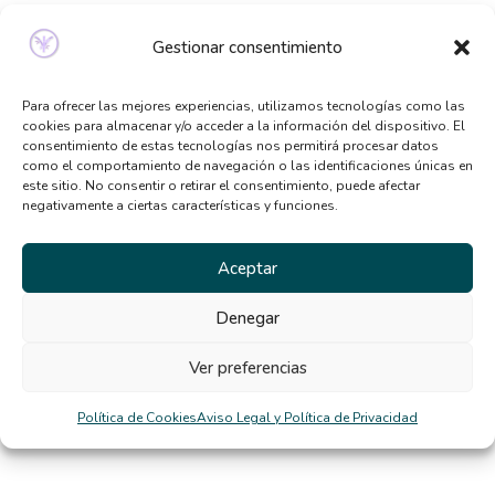
Señales de que necesitas ayuda psicológica y no lo
Gestionar consentimiento
sabías
Qué tipo de terapia psicológica necesito según mis
Para ofrecer las mejores experiencias, utilizamos tecnologías como las
síntomas
cookies para almacenar y/o acceder a la información del dispositivo. El
consentimiento de estas tecnologías nos permitirá procesar datos
Beneficios de la terapia desde casa: por qué cada
como el comportamiento de navegación o las identificaciones únicas en
vez más personas la eligen
este sitio. No consentir o retirar el consentimiento, puede afectar
negativamente a ciertas características y funciones.
El TCA y la distorsión de la imagen corporal en
verano
Aceptar
Comentarios
Denegar
recientes
Ver preferencias
diego
en
La rigidez mental nos dificulta la vida
Política de Cookies
Aviso Legal y Política de Privacidad