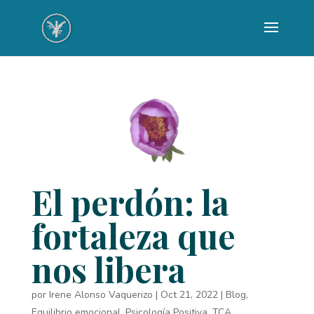
El perdón: la
fortaleza que
nos libera
por
Irene Alonso Vaquerizo
|
Oct 21, 2022
|
Blog
,
Equilibrio emocional
,
Psicología Positiva
,
TCA