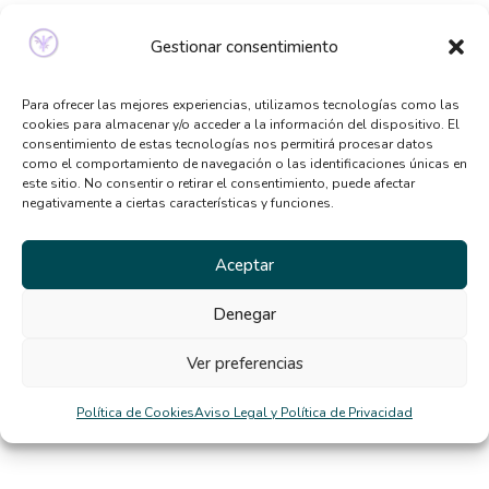
Señales de que necesitas ayuda psicológica y no lo
Gestionar consentimiento
sabías
Qué tipo de terapia psicológica necesito según mis
Para ofrecer las mejores experiencias, utilizamos tecnologías como las
síntomas
cookies para almacenar y/o acceder a la información del dispositivo. El
consentimiento de estas tecnologías nos permitirá procesar datos
Beneficios de la terapia desde casa: por qué cada
como el comportamiento de navegación o las identificaciones únicas en
vez más personas la eligen
este sitio. No consentir o retirar el consentimiento, puede afectar
negativamente a ciertas características y funciones.
El TCA y la distorsión de la imagen corporal en
verano
Aceptar
Comentarios
Denegar
recientes
Ver preferencias
diego
en
La rigidez mental nos dificulta la vida
Política de Cookies
Aviso Legal y Política de Privacidad