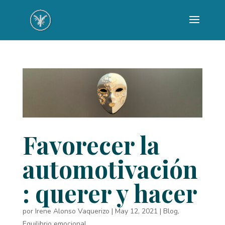
Favorecer la
automotivación
: querer y hacer
por
Irene Alonso Vaquerizo
|
May 12, 2021
|
Blog
,
Equilibrio emocional