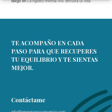
diego
en
La rigidez mental nos dificulta la vida
TE ACOMPAÑO EN CADA
PASO PARA QUE RECUPERES
TU EQUILIBRIO Y TE SIENTAS
MEJOR.
Contáctame
info@irenealonsovaquerizo.com