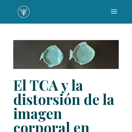
El TCA y la
distorsión de la
imagen
corporal en