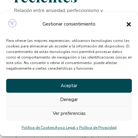
Relación entre ansiedad, perfeccionismo y
trastornos alimentarios
Gestionar consentimiento
Señales de que necesitas ayuda psicológica y no lo
sabías
Para ofrecer las mejores experiencias, utilizamos tecnologías como las
Qué tipo de terapia psicológica necesito según mis
cookies para almacenar y/o acceder a la información del dispositivo. El
consentimiento de estas tecnologías nos permitirá procesar datos
síntomas
como el comportamiento de navegación o las identificaciones únicas en
este sitio. No consentir o retirar el consentimiento, puede afectar
Beneficios de la terapia desde casa: por qué cada
negativamente a ciertas características y funciones.
vez más personas la eligen
El TCA y la distorsión de la imagen corporal en
Aceptar
verano
Denegar
Comentarios
Ver preferencias
recientes
Política de Cookies
Aviso Legal y Política de Privacidad