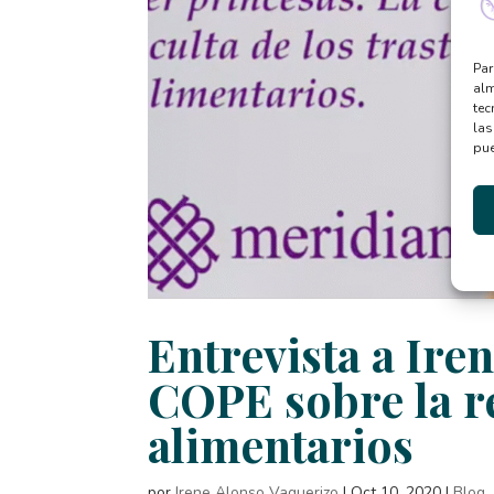
Par
alm
tec
las
pue
Entrevista a Ire
COPE sobre la re
alimentarios
por
Irene Alonso Vaquerizo
|
Oct 10, 2020
|
Blog