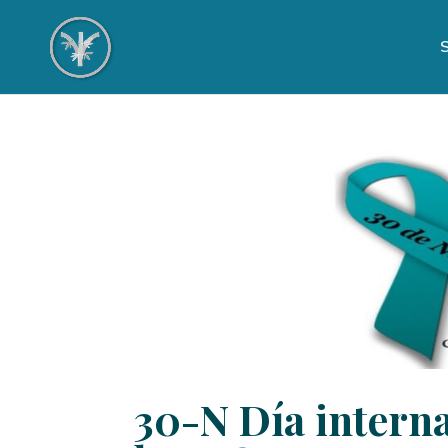
S
30-N Día interna