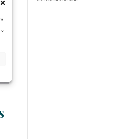
ra
 o
s