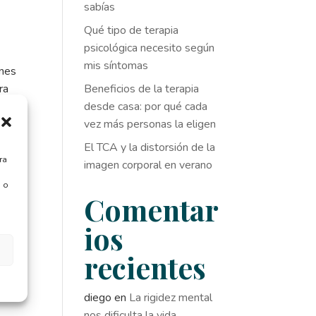
sabías
Qué tipo de terapia
psicológica necesito según
mis síntomas
ones
Beneficios de la terapia
ra
desde casa: por qué cada
vez más personas la eligen
El TCA y la distorsión de la
ra
imagen corporal en verano
 o
Comentar
ios
recientes
diego
en
La rigidez mental
nos dificulta la vida