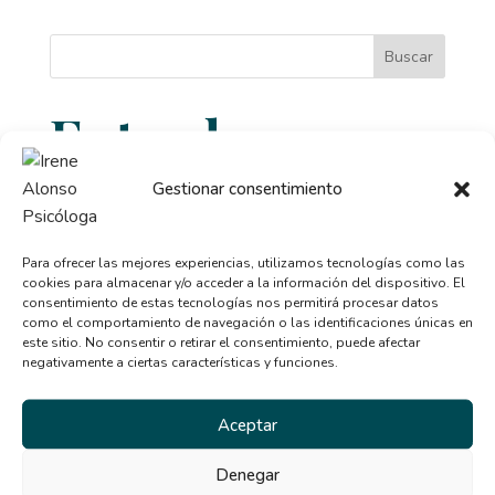
Buscar
Entradas
recientes
Gestionar consentimiento
Relación entre ansiedad, perfeccionismo y
Para ofrecer las mejores experiencias, utilizamos tecnologías como las
trastornos alimentarios
cookies para almacenar y/o acceder a la información del dispositivo. El
consentimiento de estas tecnologías nos permitirá procesar datos
Señales de que necesitas ayuda psicológica y no lo
como el comportamiento de navegación o las identificaciones únicas en
sabías
este sitio. No consentir o retirar el consentimiento, puede afectar
negativamente a ciertas características y funciones.
Qué tipo de terapia psicológica necesito según mis
síntomas
Aceptar
Beneficios de la terapia desde casa: por qué cada
vez más personas la eligen
Denegar