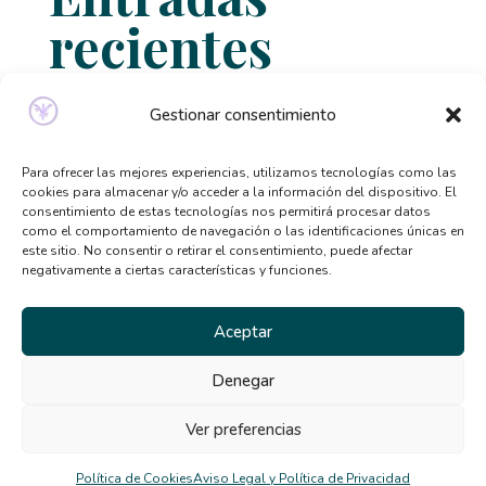
recientes
Relación entre ansiedad, perfeccionismo y
Gestionar consentimiento
trastornos alimentarios
Señales de que necesitas ayuda psicológica y no lo
Para ofrecer las mejores experiencias, utilizamos tecnologías como las
sabías
cookies para almacenar y/o acceder a la información del dispositivo. El
consentimiento de estas tecnologías nos permitirá procesar datos
Qué tipo de terapia psicológica necesito según mis
como el comportamiento de navegación o las identificaciones únicas en
síntomas
este sitio. No consentir o retirar el consentimiento, puede afectar
negativamente a ciertas características y funciones.
Beneficios de la terapia desde casa: por qué cada
vez más personas la eligen
Aceptar
El TCA y la distorsión de la imagen corporal en
verano
Denegar
Comentarios
Ver preferencias
Política de Cookies
Aviso Legal y Política de Privacidad