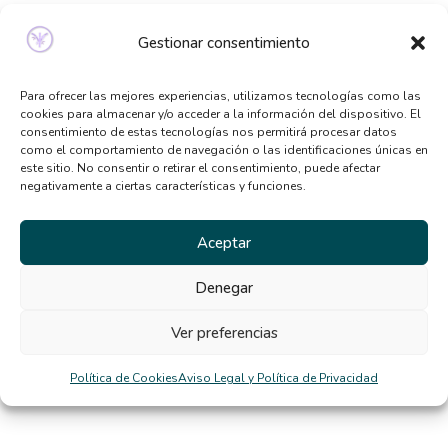
Señales de que necesitas ayuda psicológica y no lo
Gestionar consentimiento
sabías
Qué tipo de terapia psicológica necesito según mis
Para ofrecer las mejores experiencias, utilizamos tecnologías como las
síntomas
cookies para almacenar y/o acceder a la información del dispositivo. El
consentimiento de estas tecnologías nos permitirá procesar datos
Beneficios de la terapia desde casa: por qué cada
como el comportamiento de navegación o las identificaciones únicas en
vez más personas la eligen
este sitio. No consentir o retirar el consentimiento, puede afectar
negativamente a ciertas características y funciones.
El TCA y la distorsión de la imagen corporal en
verano
Aceptar
Comentarios
Denegar
recientes
Ver preferencias
diego
en
La rigidez mental nos dificulta la vida
Política de Cookies
Aviso Legal y Política de Privacidad