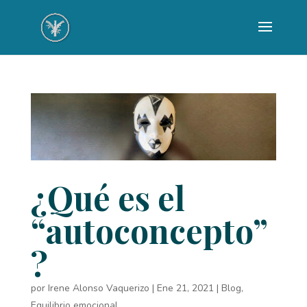
¿Qué es el
“autoconcepto”
?
por
Irene Alonso Vaquerizo
|
Ene 21, 2021
|
Blog
,
Equilibrio emocional