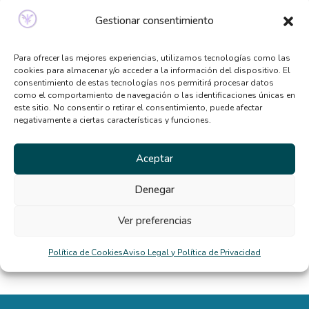
sabías
Gestionar consentimiento
Qué tipo de terapia psicológica necesito según mis
síntomas
Para ofrecer las mejores experiencias, utilizamos tecnologías como las
cookies para almacenar y/o acceder a la información del dispositivo. El
Beneficios de la terapia desde casa: por qué cada
consentimiento de estas tecnologías nos permitirá procesar datos
vez más personas la eligen
como el comportamiento de navegación o las identificaciones únicas en
este sitio. No consentir o retirar el consentimiento, puede afectar
El TCA y la distorsión de la imagen corporal en
negativamente a ciertas características y funciones.
verano
Aceptar
Comentarios
Denegar
recientes
Ver preferencias
diego
en
La rigidez mental nos dificulta la vida
Política de Cookies
Aviso Legal y Política de Privacidad