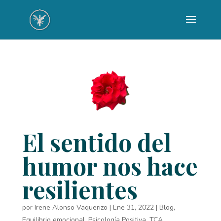
El sentido del
humor nos hace
resilientes
por
Irene Alonso Vaquerizo
|
Ene 31, 2022
|
Blog
,
Equilibrio emocional
,
Psicología Positiva
,
TCA