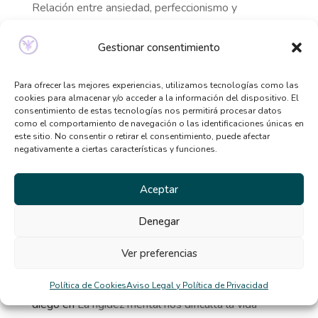
Relación entre ansiedad, perfeccionismo y
trastornos alimentarios
Gestionar consentimiento
Señales de que necesitas ayuda psicológica y no lo
sabías
Para ofrecer las mejores experiencias, utilizamos tecnologías como las
Qué tipo de terapia psicológica necesito según mis
cookies para almacenar y/o acceder a la información del dispositivo. El
síntomas
consentimiento de estas tecnologías nos permitirá procesar datos
como el comportamiento de navegación o las identificaciones únicas en
Beneficios de la terapia desde casa: por qué cada
este sitio. No consentir o retirar el consentimiento, puede afectar
vez más personas la eligen
negativamente a ciertas características y funciones.
El TCA y la distorsión de la imagen corporal en
Aceptar
verano
Denegar
Comentarios
Ver preferencias
recientes
Política de Cookies
Aviso Legal y Política de Privacidad
diego
en
La rigidez mental nos dificulta la vida