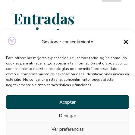
Entradas
recientes
Gestionar consentimiento
Relación entre ansiedad, perfeccionismo y
trastornos alimentarios
Para ofrecer las mejores experiencias, utilizamos tecnologías como las
Señales de que necesitas ayuda psicológica y no lo
cookies para almacenar y/o acceder a la información del dispositivo. El
consentimiento de estas tecnologías nos permitirá procesar datos
sabías
como el comportamiento de navegación o las identificaciones únicas en
este sitio. No consentir o retirar el consentimiento, puede afectar
Qué tipo de terapia psicológica necesito según mis
negativamente a ciertas características y funciones.
síntomas
Beneficios de la terapia desde casa: por qué cada
Aceptar
vez más personas la eligen
Denegar
El TCA y la distorsión de la imagen corporal en
verano
Ver preferencias