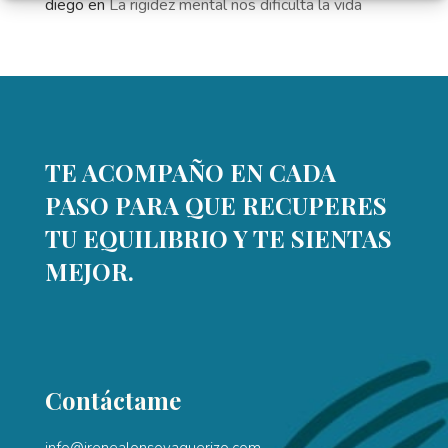
diego
en
La rigidez mental nos dificulta la vida
TE ACOMPAÑO EN CADA
PASO PARA QUE RECUPERES
TU EQUILIBRIO Y TE SIENTAS
MEJOR.
Contáctame
info@irenealonsovaquerizo.com