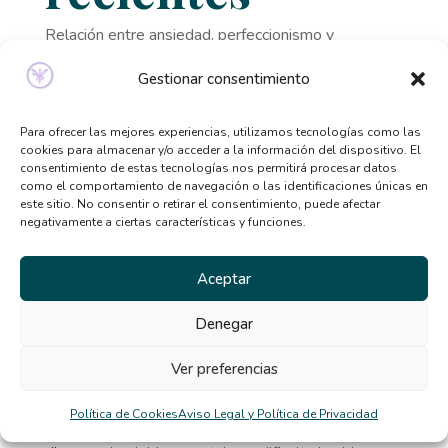
Relación entre ansiedad, perfeccionismo y
trastornos alimentarios
Gestionar consentimiento
Señales de que necesitas ayuda psicológica y no lo
sabías
Para ofrecer las mejores experiencias, utilizamos tecnologías como las
Qué tipo de terapia psicológica necesito según mis
cookies para almacenar y/o acceder a la información del dispositivo. El
consentimiento de estas tecnologías nos permitirá procesar datos
síntomas
como el comportamiento de navegación o las identificaciones únicas en
este sitio. No consentir o retirar el consentimiento, puede afectar
Beneficios de la terapia desde casa: por qué cada
negativamente a ciertas características y funciones.
vez más personas la eligen
El TCA y la distorsión de la imagen corporal en
Aceptar
verano
Denegar
Comentarios
Ver preferencias
recientes
Política de Cookies
Aviso Legal y Política de Privacidad