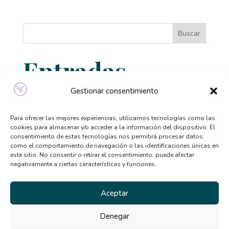
Buscar
Entradas
recientes
Gestionar consentimiento
Relación entre ansiedad, perfeccionismo y
Para ofrecer las mejores experiencias, utilizamos tecnologías como las
cookies para almacenar y/o acceder a la información del dispositivo. El
trastornos alimentarios
consentimiento de estas tecnologías nos permitirá procesar datos
como el comportamiento de navegación o las identificaciones únicas en
Señales de que necesitas ayuda psicológica y no lo
este sitio. No consentir o retirar el consentimiento, puede afectar
sabías
negativamente a ciertas características y funciones.
Qué tipo de terapia psicológica necesito según mis
síntomas
Aceptar
Beneficios de la terapia desde casa: por qué cada
Denegar
vez más personas la eligen