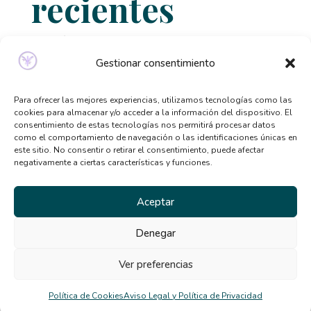
recientes
Relación entre ansiedad, perfeccionismo y
trastornos alimentarios
Gestionar consentimiento
Señales de que necesitas ayuda psicológica y no lo
sabías
Para ofrecer las mejores experiencias, utilizamos tecnologías como las
cookies para almacenar y/o acceder a la información del dispositivo. El
Qué tipo de terapia psicológica necesito según mis
consentimiento de estas tecnologías nos permitirá procesar datos
síntomas
como el comportamiento de navegación o las identificaciones únicas en
este sitio. No consentir o retirar el consentimiento, puede afectar
Beneficios de la terapia desde casa: por qué cada
negativamente a ciertas características y funciones.
vez más personas la eligen
El TCA y la distorsión de la imagen corporal en
Aceptar
verano
Denegar
Comentarios
Ver preferencias
recientes
Política de Cookies
Aviso Legal y Política de Privacidad