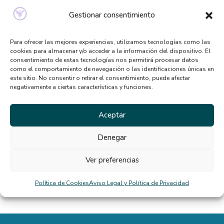
sabías
Gestionar consentimiento
Qué tipo de terapia psicológica necesito según mis
síntomas
Para ofrecer las mejores experiencias, utilizamos tecnologías como las
cookies para almacenar y/o acceder a la información del dispositivo. El
Beneficios de la terapia desde casa: por qué cada
consentimiento de estas tecnologías nos permitirá procesar datos
vez más personas la eligen
como el comportamiento de navegación o las identificaciones únicas en
este sitio. No consentir o retirar el consentimiento, puede afectar
El TCA y la distorsión de la imagen corporal en
negativamente a ciertas características y funciones.
verano
Aceptar
Comentarios
Denegar
recientes
Ver preferencias
diego
en
La rigidez mental nos dificulta la vida
Política de Cookies
Aviso Legal y Política de Privacidad