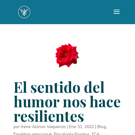
El sentido del
humor nos hace
resilientes
por
Irene Alonso Vaquerizo
|
Ene 31, 2022
|
Blog
,
Equilibrio emocional
,
Psicología Positiva
,
TCA