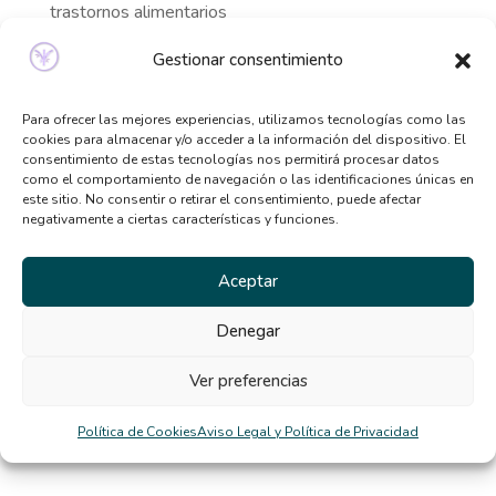
trastornos alimentarios
Señales de que necesitas ayuda psicológica y no lo
Gestionar consentimiento
sabías
Qué tipo de terapia psicológica necesito según mis
Para ofrecer las mejores experiencias, utilizamos tecnologías como las
síntomas
cookies para almacenar y/o acceder a la información del dispositivo. El
consentimiento de estas tecnologías nos permitirá procesar datos
Beneficios de la terapia desde casa: por qué cada
como el comportamiento de navegación o las identificaciones únicas en
este sitio. No consentir o retirar el consentimiento, puede afectar
vez más personas la eligen
negativamente a ciertas características y funciones.
El TCA y la distorsión de la imagen corporal en
verano
Aceptar
Comentarios
Denegar
recientes
Ver preferencias
Política de Cookies
Aviso Legal y Política de Privacidad
diego
en
La rigidez mental nos dificulta la vida