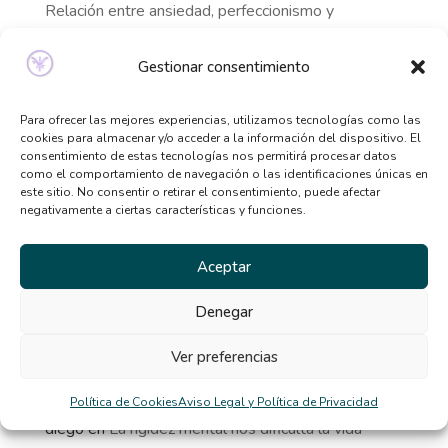
Relación entre ansiedad, perfeccionismo y
trastornos alimentarios
Gestionar consentimiento
Señales de que necesitas ayuda psicológica y no lo
sabías
Para ofrecer las mejores experiencias, utilizamos tecnologías como las
Qué tipo de terapia psicológica necesito según mis
cookies para almacenar y/o acceder a la información del dispositivo. El
síntomas
consentimiento de estas tecnologías nos permitirá procesar datos
como el comportamiento de navegación o las identificaciones únicas en
Beneficios de la terapia desde casa: por qué cada
este sitio. No consentir o retirar el consentimiento, puede afectar
vez más personas la eligen
negativamente a ciertas características y funciones.
El TCA y la distorsión de la imagen corporal en
Aceptar
verano
Denegar
Comentarios
Ver preferencias
recientes
Política de Cookies
Aviso Legal y Política de Privacidad
diego
en
La rigidez mental nos dificulta la vida