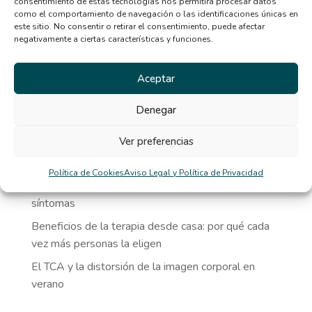
consentimiento de estas tecnologías nos permitirá procesar datos
como el comportamiento de navegación o las identificaciones únicas en
Entradas
este sitio. No consentir o retirar el consentimiento, puede afectar
negativamente a ciertas características y funciones.
recientes
Aceptar
Relación entre ansiedad, perfeccionismo y
Denegar
trastornos alimentarios
Ver preferencias
Señales de que necesitas ayuda psicológica y no lo
sabías
Política de Cookies
Aviso Legal y Política de Privacidad
Qué tipo de terapia psicológica necesito según mis
síntomas
Beneficios de la terapia desde casa: por qué cada
vez más personas la eligen
El TCA y la distorsión de la imagen corporal en
verano