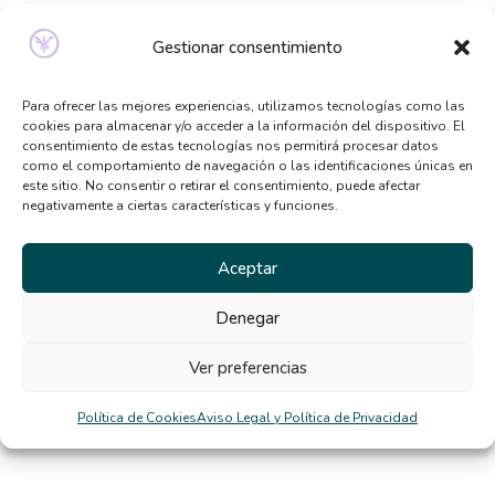
Señales de que necesitas ayuda psicológica y no lo
Gestionar consentimiento
sabías
Qué tipo de terapia psicológica necesito según mis
Para ofrecer las mejores experiencias, utilizamos tecnologías como las
síntomas
cookies para almacenar y/o acceder a la información del dispositivo. El
consentimiento de estas tecnologías nos permitirá procesar datos
Beneficios de la terapia desde casa: por qué cada
como el comportamiento de navegación o las identificaciones únicas en
vez más personas la eligen
este sitio. No consentir o retirar el consentimiento, puede afectar
negativamente a ciertas características y funciones.
El TCA y la distorsión de la imagen corporal en
verano
Aceptar
Comentarios
Denegar
recientes
Ver preferencias
diego
en
La rigidez mental nos dificulta la vida
Política de Cookies
Aviso Legal y Política de Privacidad