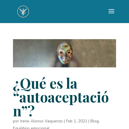
¿Qué es la
“autoaceptació
n”?
por
Irene Alonso Vaquerizo
|
Feb 1, 2021
|
Blog
,
Equilibrio emocional