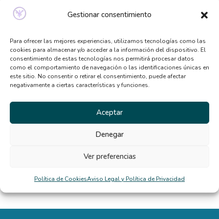
sabías
Gestionar consentimiento
Qué tipo de terapia psicológica necesito según mis
síntomas
Para ofrecer las mejores experiencias, utilizamos tecnologías como las
cookies para almacenar y/o acceder a la información del dispositivo. El
Beneficios de la terapia desde casa: por qué cada
consentimiento de estas tecnologías nos permitirá procesar datos
vez más personas la eligen
como el comportamiento de navegación o las identificaciones únicas en
este sitio. No consentir o retirar el consentimiento, puede afectar
El TCA y la distorsión de la imagen corporal en
negativamente a ciertas características y funciones.
verano
Aceptar
Comentarios
Denegar
recientes
Ver preferencias
diego
en
La rigidez mental nos dificulta la vida
Política de Cookies
Aviso Legal y Política de Privacidad