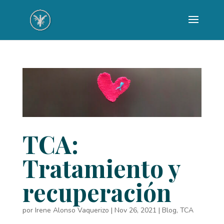
TCA:
Tratamiento y
recuperación
por
Irene Alonso Vaquerizo
|
Nov 26, 2021
|
Blog
,
TCA