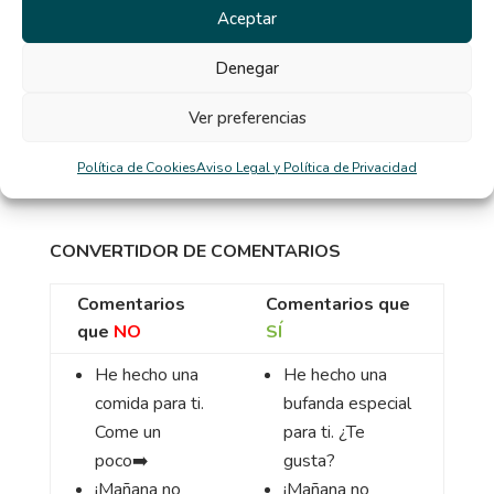
Aceptar
Te veo muy
¡Qué alegría
Denegar
delgad@/gord@
verte!
Deberías
comer
Deberíamos
Ver preferencias
menos
➡️
hablar más
Política de Cookies
Aviso Legal y Política de Privacidad
CONVERTIDOR DE COMENTARIOS
Comentarios
Comentarios que
que
NO
SÍ
He hecho
una
He hecho u
na
comida para ti.
bufanda especial
Come un
para ti.
¿Te
poco
➡️
gusta?
¡Mañana
no
¡Mañana
no