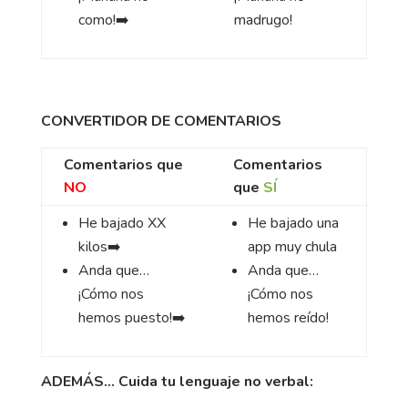
como!
➡️
madrugo!
CONVERTIDOR DE COMENTARIOS
Comentarios que
Comentarios
NO
que
SÍ
He bajado
XX
He bajado
una
kilos
➡️
app muy chula
Anda que…
Anda que…
¡Cómo nos
¡Cómo nos
hemos puesto!
➡️
hemos reído!
ADEMÁS… Cuida tu lenguaje no verbal: