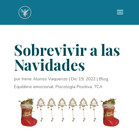
Sobrevivir a las
Navidades
por
Irene Alonso Vaquerizo
|
Dic 19, 2022
|
Blog
,
Equilibrio emocional
,
Psicología Positiva
,
TCA