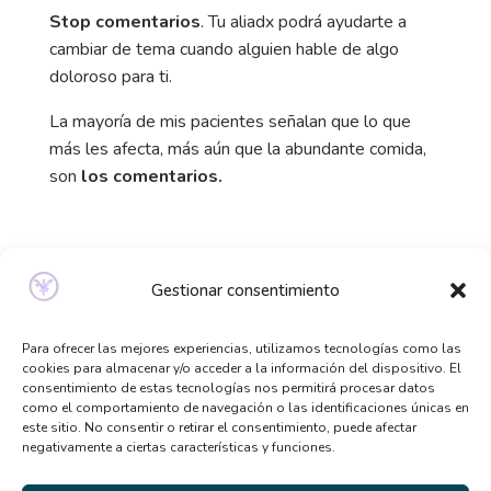
Stop comentarios
. Tu aliadx podrá ayudarte a
cambiar de tema cuando alguien hable de algo
doloroso para ti.
La mayoría de mis pacientes señalan que lo que
más les afecta, más aún que la abundante comida,
son
los comentarios.
¡Atención a las palabras! Para no hacer daño a
Gestionar consentimiento
las personas que tienen un TCA, utiliza mi
CONVERTIDOR DE COMENTARIOS ⤵️
Para ofrecer las mejores experiencias, utilizamos tecnologías como las
cookies para almacenar y/o acceder a la información del dispositivo. El
consentimiento de estas tecnologías nos permitirá procesar datos
CONVERTIDOR DE COMENTARIOS ➡️
como el comportamiento de navegación o las identificaciones únicas en
este sitio. No consentir o retirar el consentimiento, puede afectar
negativamente a ciertas características y funciones.
Comentarios que
Comentarios
NO
que
SÍ