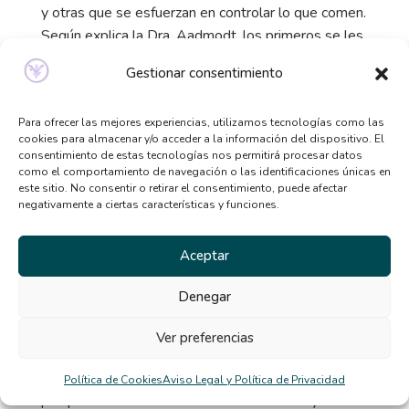
y otras que se esfuerzan en controlar lo que comen.
Según explica la Dra. Aadmodt, los primeros se les
puede conocer con el nombre de comedores
Gestionar consentimiento
intuitivos y a los segundos, comedores controlados.
Los comedores intuitivos basan su alimentación en
Para ofrecer las mejores experiencias, utilizamos tecnologías como las
su percepción de hambre, comen lo que necesitan,
cookies para almacenar y/o acceder a la información del dispositivo. El
piensan menos en la comida y presentan menos
consentimiento de estas tecnologías nos permitirá procesar datos
sobrepeso.
como el comportamiento de navegación o las identificaciones únicas en
este sitio. No consentir o retirar el consentimiento, puede afectar
Los comedores controlados están más pendientes
negativamente a ciertas características y funciones.
de lo que comen, suelen hacer dieta y son más
propensos a experimentar atracones. Estos
Aceptar
hallazgos nos llevan a una reflexión que tiene como
resultado lo que se empieza a llamar comedores
Denegar
conscientes. Para lograr ser un comedor consciente
es necesario llevar a cabo un entrenamiento para
Ver preferencias
identificar las señales de hambre y parar cuando se
deja de sentirlas. Esta percepción es fundamental
Política de Cookies
Aviso Legal y Política de Privacidad
porque muchas veces se come sin hambre y ese es