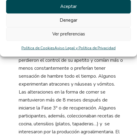
querer comer de forma impulsiva y comer
Aceptar
despacio para que la comida les durase más.
Denegar
Empezaron a realizar rituales: diluían los
alimentos en agua para que pareciera que comían
Ver preferencias
más; cogían comida del comedor para comerla a
escondidas; incrementaron de forma significativa
Política de Cookies
Aviso Legal y Política de Privacidad
el consumo de café, té y chicles. Muchos
perdieron el control de su apetito y comían más o
menos constantemente o preferían tener
sensación de hambre todo el tiempo. Algunos
experimentan atracones y náuseas y vómitos.
Las alteraciones en la forma de comer se
mantuvieron más de 8 meses después de
iniciarse la Fase 3ª o de recuperación. Algunos
participantes, además, coleccionaban recetas de
cocina, utensilios (platos, tapaderas…) y se
interesaron por la producción agroalimentaria. El