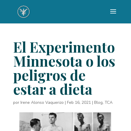
El Experimento
Minnesota o los
peligros de
estar a dieta
por
Irene Alonso Vaquerizo
|
Feb 16, 2021
|
Blog
,
TCA