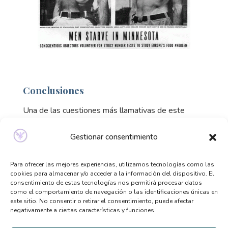
Conclusiones
Una de las cuestiones más llamativas de este
estudio es que los participantes empezaron a tener
conductas muy similares a las que tienen las
Gestionar consentimiento
personas que padecen TCA. Analicemos estos
cambios.
Para ofrecer las mejores experiencias, utilizamos tecnologías como las
cookies para almacenar y/o acceder a la información del dispositivo. El
Cambios alimentarios.
Preocupación constante
consentimiento de estas tecnologías nos permitirá procesar datos
como el comportamiento de navegación o las identificaciones únicas en
por la comida: pensaban, hablaban, leían sobre
este sitio. No consentir o retirar el consentimiento, puede afectar
comida todo el día (también soñaban con
negativamente a ciertas características y funciones.
comida). Presentaban una ambivalencia entre