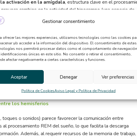
la activación en la amígdala
, estructura clave en el procesami
n provoca cambios en la actividad del hipocampo (una especie de
e ordenarlos y darles un significado más adaptativo y menos dañin
Gestionar consentimiento
raciones de la amígdala y el hipocampo, reduciendola intensidad
ejorando la capacidad de afrontamiento.
a ofrecer las mejores experiencias, utilizamos tecnologías como las cookies pa
acenar y/o acceder a la información del dispositivo. El consentimiento de estas
nologías nos permitirá procesar datos como el comportamiento de navegación
 identificaciones únicas en este sitio. No consentir o retirar el consentimiento,
euroimagen funcional se ha concluido que, tras realizar varias
de afectar negativamente a ciertas características y funciones.
ocional, hay un
incremento de la activación en áreas
ivo y la autorregulación emocional. Por otro lado, estos estudio
Aceptar
Denegar
Ver preferencias
ición de regiones temporales y límbicas,
que mantenían la ca
o emocional.
Política de Cookies
Aviso Legal y Política de Privacidad
entre los hemisferios
s, toques o sonidos) parece favorecer la comunicación entre
s al procesamiento REM del sueño, lo que facilita la descarga
formación. Además, al requerir recursos de la memoria de trabajo, 