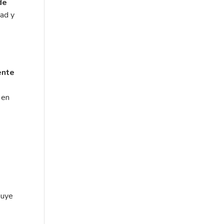
de
dad y
ente
 en
inuye