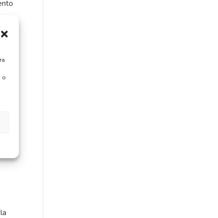
ento
o.
ra
 o
s han
rga
la