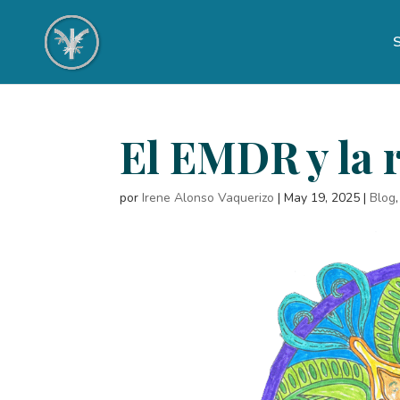
S
El EMDR y la 
por
Irene Alonso Vaquerizo
|
May 19, 2025
|
Blog