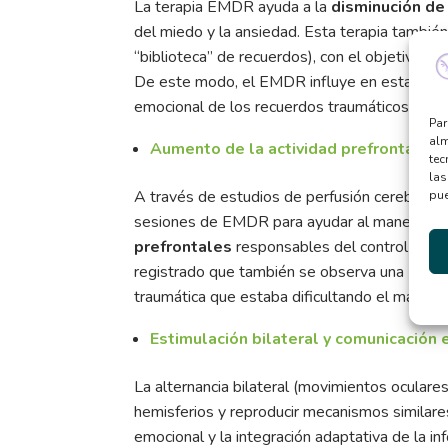
La terapia EMDR ayuda a la
disminución de 
del miedo y la ansiedad. Esta terapia tambié
“biblioteca” de recuerdos), con el objetivo d
De este modo, el EMDR influye en estas alte
emocional de los recuerdos traumáticos y m
Par
alm
Aumento de la actividad prefrontal
tec
las
A través de estudios de perfusión cerebral y n
pue
sesiones de EMDR para ayudar al manejo em
prefrontales
responsables del control ejecut
registrado que también se observa una
inhib
traumática que estaba dificultando el manej
Estimulación bilateral y comunicación 
La alternancia bilateral (movimientos oculare
hemisferios y reproducir mecanismos similare
emocional y la integración adaptativa de la in