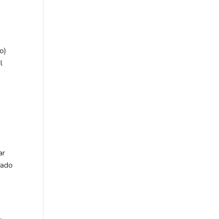
o)
l
ar
tado