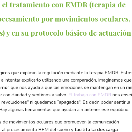
n el tratamiento con EMDR (terapia de
rocesamiento por movimientos oculares,
s) y en su protocolo básico de actuación
ógicos que explican la regulación mediante la terapia EMDR. Esto
 a intentar explicarlo utilizando una comparación. Imaginemos que
rno”
que nos ayuda a que las emociones se mantengan en un ra
r con claridad y sentirnos a salvo.
El trabajo con EMDR
nos ense
revoluciones” ni quedarnos “apagados”. Es decir, poder sentir la
. Hay algunas herramientas que ayudan a mantener ese equilibrio:
és de movimientos oculares que promueven la comunicación
lar al procesamiento REM del sueño y
facilita la descarga