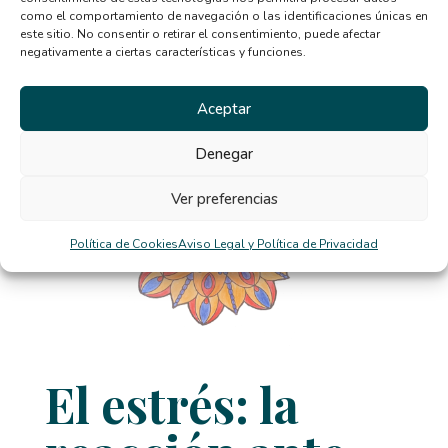
como el comportamiento de navegación o las identificaciones únicas en
el mundo o las personas conspiran a favor de unx
este sitio. No consentir o retirar el consentimiento, puede afectar
mismx. Es una palabra de origen griego que
negativamente a ciertas características y funciones.
significa...
Aceptar
Denegar
Ver preferencias
Política de Cookies
Aviso Legal y Política de Privacidad
El estrés: la